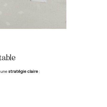
table
t une
stratégie claire
: